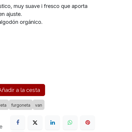
stico, muy suave i fresco que aporta
en ajuste.
lgodón orgánico.
ñadir a la cesta
reta
furgoneta
van
e