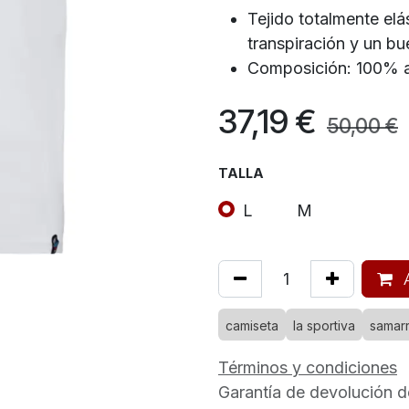
Tejido totalmente elá
transpiración y un bu
Composición: 100% a
37,19
€
50,00
€
TALLA
L
M
A
camiseta
la sportiva
samar
Términos y condiciones
Garantía de devolución d