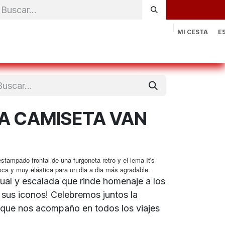
MI CESTA
E
rónica
Natación
Otros deportes
Sportswear
Contac
VA CAMISETA VAN
tampado frontal de una furgoneta retro y el lema It's
sca y muy elástica para un dia a dia más agradable.
ual y escalada que rinde homenaje a los
 sus iconos! Celebremos juntos la
 que nos acompaño en todos los viajes