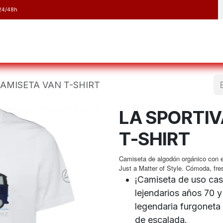
24/48h
y Raquetas
Barranquismo y Espeleología
Running
Elect
CAMISETA VAN T-SHIRT
LA SPORTI
T-SHIRT
Camiseta de algodón orgánico con es
Just a Matter of Style. Cómoda, fre
¡Camiseta de uso cas
lejendarios años 70 y
legendaria furgoneta
de escalada.