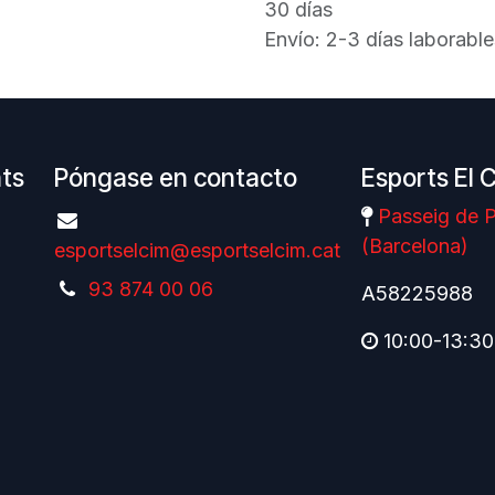
30 días
Envío: 2-3 días laborable
nts
Póngase en contacto
Esports El 
Passeig de P
(Barcelona)
esportselcim@esportselcim.cat
93 874 00 06
A58225988
10:00-13:30