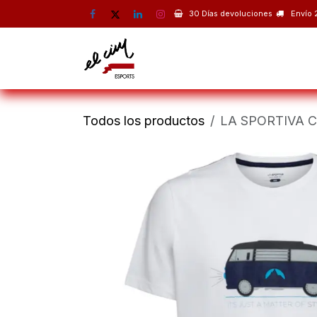
Ir al contenido
30 Días devoluciones
Envío 
Montaña
Escalada
Esquí 
Todos los productos
LA SPORTIVA 