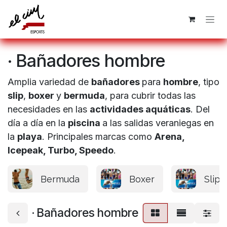
Ir al contenido
· Bañadores hombre
Amplia variedad de
bañadores
para
hombre
, tipo
slip
,
boxer
y
bermuda
, para cubrir todas las
necesidades en las
actividades aquáticas
. Del
día a día en la
piscina
a las salidas veraniegas en
la
playa
. Principales marcas como
Arena,
Icepeak, Turbo, Speedo
.
Bermuda
Boxer
Slips
· Bañadores hombre