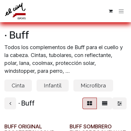
Ir al contenido
· Buff
Todos los complementos de Buff para el cuello y
la cabeza. Cintas, tubolares, con reflectante,
polar, lana, coolmax, protección solar,
windstopper, para perro, ...
Cinta
Infantil
Microfibra
· Buff
BUFF ORIGINAL
BUFF SOMBRERO