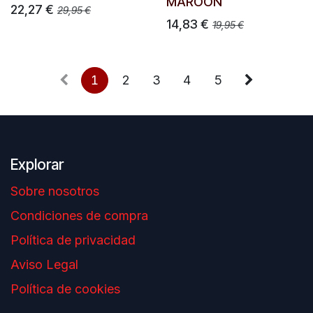
MAROON
22,27
€
29,95
€
14,83
€
19,95
€
1
2
3
4
5
Explorar
Sobre nosotros
Condiciones de compra
Política de privacidad
Aviso Legal
Política de cookies