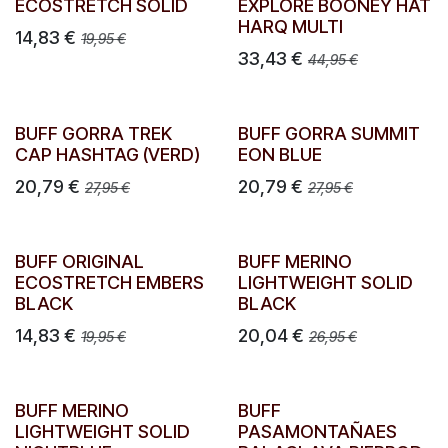
ECOSTRETCH SOLID
EXPLORE BOONEY HAT
HARQ MULTI
14,83
€
19,95
€
33,43
€
44,95
€
BUFF GORRA TREK
BUFF GORRA SUMMIT
CAP HASHTAG (VERD)
EON BLUE
20,79
€
20,79
€
27,95
€
27,95
€
BUFF ORIGINAL
BUFF MERINO
ECOSTRETCH EMBERS
LIGHTWEIGHT SOLID
BLACK
BLACK
14,83
€
20,04
€
19,95
€
26,95
€
BUFF MERINO
BUFF
LIGHTWEIGHT SOLID
PASAMONTAÑAES