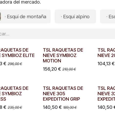
adora del mercado.
· Esquí de montaña
· Esquí alpino
· Es
RAQUETAS DE
TSL RAQUETAS DE
TSL RA
E SYMBIOZ ELITE
NIEVE SYMBIOZ
NIEVE 
MOTION
3
€
104,13
€
296,00
€
156,20
€
210,00
€
RAQUETAS DE
TSL RAQUETAS DE
TSL RA
E SYMBIOZ
NIEVE 305
NIEVE 3
ESS
EXPEDITION GRIP
EXPEDI
8
€
140,50
€
140,50
235,00
€
189,00
€