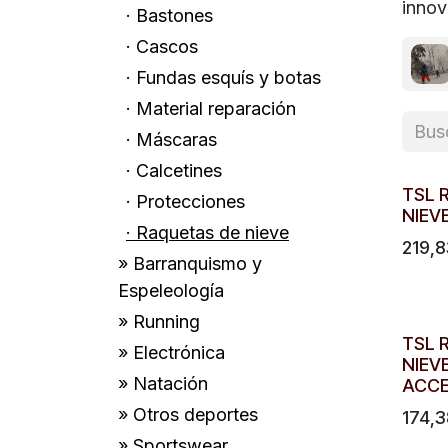
innov
· Bastones
· Cascos
· Fundas esquís y botas
· Material reparación
· Máscaras
· Calcetines
TSL 
· Protecciones
NIEV
· Raquetas de nieve
219,8
» Barranquismo y
Espeleología
» Running
TSL 
» Electrónica
NIEV
» Natación
ACC
» Otros deportes
174,3
» Sportswear