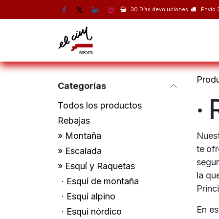
Ir al contenido
30 Días devoluciones
Envío 
Montaña
Escalada
Esquí 
Prod
Categorías
·
Todos los productos
Rebajas
» Montaña
Nues
te
ofr
» Escalada
segur
» Esquí y Raquetas
la qu
· Esquí de montaña
Princ
· Esquí alpino
En es
· Esquí nórdico