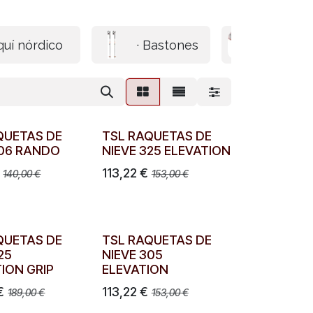
quí nórdico
· Bastones
· Casco
QUETAS DE
TSL RAQUETAS DE
206 RANDO
NIEVE 325 ELEVATION
113,22
€
140,00
€
153,00
€
QUETAS DE
TSL RAQUETAS DE
25
NIEVE 305
TION GRIP
ELEVATION
€
113,22
€
189,00
€
153,00
€