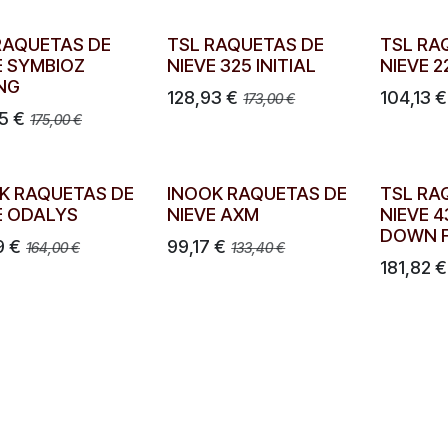
RAQUETAS DE
TSL RAQUETAS DE
TSL RA
E SYMBIOZ
NIEVE 325 INITIAL
NIEVE 
NG
128,93
€
104,13
€
173,00
€
5
€
175,00
€
K RAQUETAS DE
INOOK RAQUETAS DE
TSL RA
E ODALYS
NIEVE AXM
NIEVE 4
DOWN F
9
€
99,17
€
164,00
€
133,40
€
181,82
€