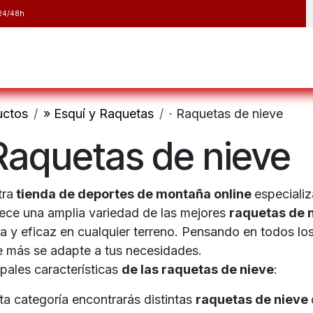
24/48h
y Raquetas
Barranquismo y Espeleología
Running
Elect
uctos
» Esquí y Raquetas
· Raquetas de nieve
 Raquetas de nieve
tra
tienda de deportes de montaña online
especiali
ece una amplia variedad de las mejores
raquetas de 
a y eficaz en cualquier terreno. Pensando en todos los
e más se adapte a tus necesidades.
ipales características
de las raquetas de nieve
:
ta categoría encontrarás distintas
raquetas de nieve