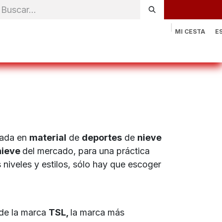
MI CESTA
E
rónica
Natación
Otros deportes
Sportswear
Contac
zada en
material
de
deportes
de
nieve
nieve
del mercado, para una práctica
 niveles y estilos, sólo hay que escoger
de la marca
TSL,
la marca más