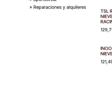
» Reparaciones y alquileres
TSL 
NIEV
RACI
129,7
INOO
NIEV
121,4