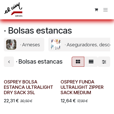
Ir al contenido
· Bolsas estancas
· Arneses
· Aseguradores, desce
· Bolsas estancas
OSPREY BOLSA
OSPREY FUNDA
ESTANCA ULTRALIGHT
ULTRALIGHT ZIPPER
DRY SACK 35L
SACK MEDIUM
22,31
€
12,64
€
30,50
€
17,00
€