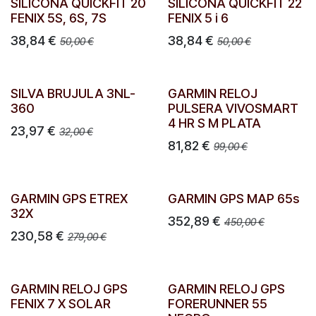
SILICONA QUICKFIT 20
SILICONA QUICKFIT 22
FENIX 5S, 6S, 7S
FENIX 5 i 6
38,84
€
38,84
€
50,00
€
50,00
€
SILVA BRUJULA 3NL-
GARMIN RELOJ
360
PULSERA VIVOSMART
4 HR S M PLATA
23,97
€
32,00
€
81,82
€
99,00
€
GARMIN GPS ETREX
GARMIN GPS MAP 65s
32X
352,89
€
450,00
€
230,58
€
279,00
€
GARMIN RELOJ GPS
GARMIN RELOJ GPS
FENIX 7 X SOLAR
FORERUNNER 55