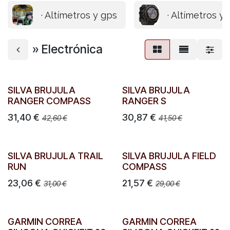
· Altímetros y gps
· Altímetros y
» Electrónica
SILVA BRUJULA
SILVA BRUJULA
RANGER COMPASS
RANGER S
31,40
€
30,87
€
42,60
€
41,50
€
SILVA BRUJULA TRAIL
SILVA BRUJULA FIELD
RUN
COMPASS
23,06
€
21,57
€
31,00
€
29,00
€
GARMIN CORREA
GARMIN CORREA