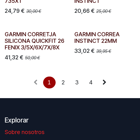
735XT
INSTINCT
24,79
€
20,66
€
30,00
€
25,00
€
GARMIN CORRETJA
GARMIN CORREA
SILICONA QUICKFIT 26
INSTINCT 22MM
FENIX 3/5X/6X/7X/8X
33,02
€
39,95
€
41,32
€
50,00
€
1
2
3
4
Explorar
Sobre nosotros