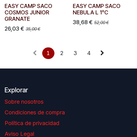
EASY CAMP SACO
EASY CAMP SACO
COSMOS JUNIOR
NEBULA L 1ºC
GRANATE
38,68
€
52,00
€
26,03
€
35,00
€
1
2
3
4
Explorar
Sobre nosotros
Condiciones de compra
Política de privacidad
Aviso Legal