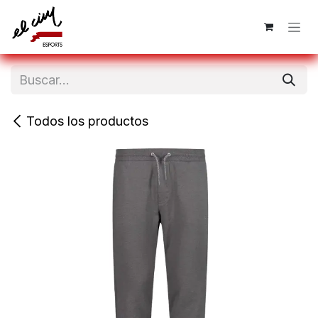
Ir al contenido
Todos los productos