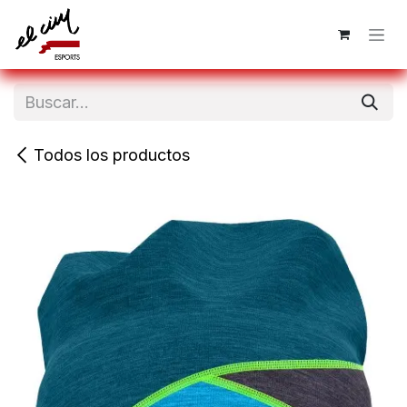
Ir al contenido
Todos los productos