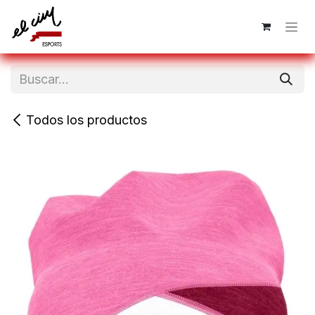
Ir al contenido
Todos los productos