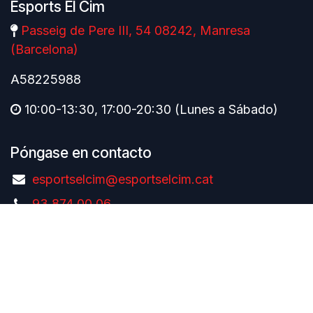
Esports El Cim
Passeig de Pere III, 54 08242, Manresa
(Barcelona)
A58225988
10:00-13:30, 17:00-20:30 (Lunes a Sábado)
Póngase en contacto
esportselcim@esportselcim.cat
93 874 00 06
Català
|
Español
Copyright © Esports El Cim
Con tecnología de
- El mejor
Comercio
electrónico de código abierto