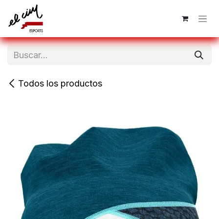
Ir al contenido
Todos los productos