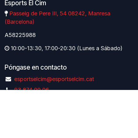
Esports El Cim
Passeig de Pere III, 54 08242, Manresa
(Barcelona)
A58225988
10:00-13:30, 17:00-20:30 (Lunes a Sábado)
Póngase en contacto
esportselcim@esportselcim.cat
93 874 00 06
Català
|
Español
Copyright © Esports El Cim
Con tecnología de
- El mejor
Comercio
electrónico de código abierto