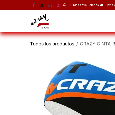
Ir al contenido
30 Días devoluciones
Envío 
Montaña
Escalada
Esquí 
Todos los productos
CRAZY CINTA 