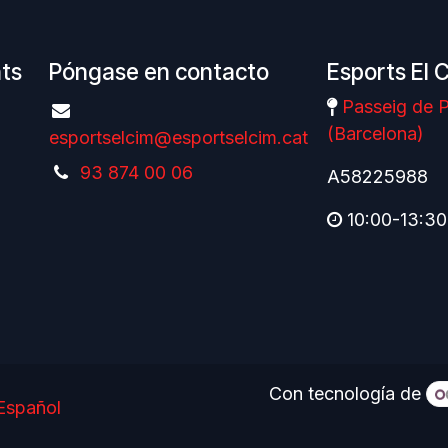
nts
Póngase en contacto
Esports El 
Passeig de P
(Barcelona)
esportselcim@esportselcim.cat
93 874 00 06
A58225988
10:00-13:30
Con tecnología de
Español