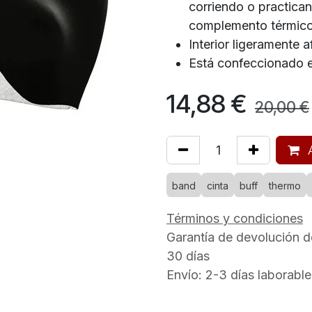
corriendo o practic
complemento térmic
Interior ligeramente 
Está confeccionado en
14,88
€
20,00
€
A
band
cinta
buff
thermo
Términos y condiciones
Garantía de devolución d
30 días
Envío: 2-3 días laborable