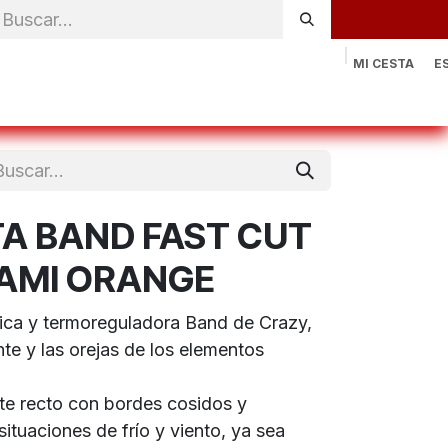
MI CESTA
E
rónica
Natación
Otros deportes
Sportswear
Contac
A BAND FAST CUT
AMI ORANGE
tica y termoreguladora Band de Crazy,
nte y las orejas de los elementos
rte recto con bordes cosidos y
situaciones de frío y viento, ya sea