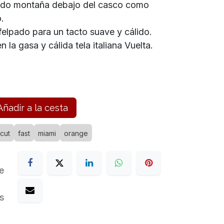
ando montaña debajo del casco como
o.
afelpado para un tacto suave y cálido.
 la gasa y cálida tela italiana Vuelta.
ñadir a la cesta
cut
fast
miami
orange
e
s