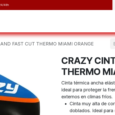
24/48h
y Raquetas
Barranquismo y Espeleología
Running
Elect
BAND FAST CUT THERMO MIAMI ORANGE
CRAZY CINT
THERMO MI
Cinta térmica ancha elás
ideal para proteger la fre
externos en climas fríos.
Cinta muy alta de co
doblados. Ideal para 