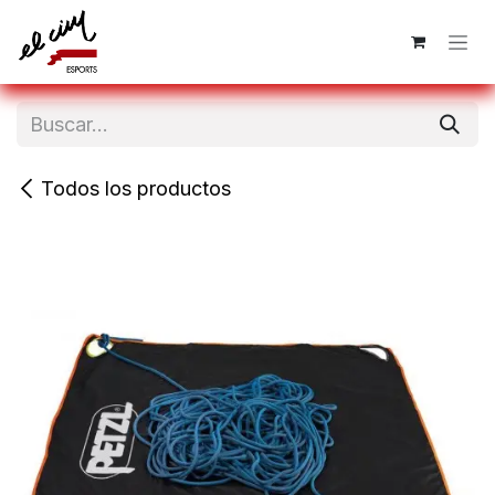
Ir al contenido
Todos los productos