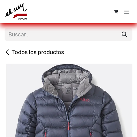
Ir al contenido
Todos los productos