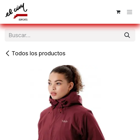
Ir al contenido
Todos los productos