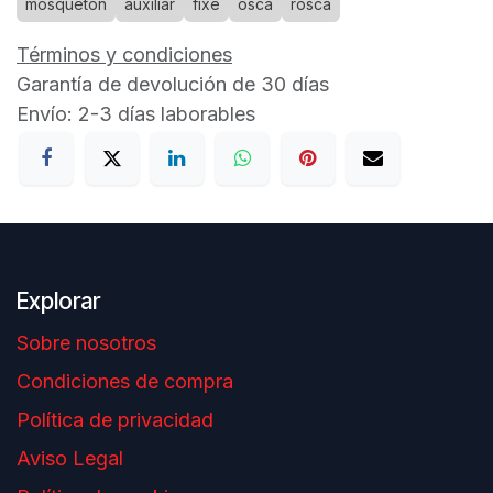
mosqueton
auxiliar
fixe
osca
rosca
Términos y condiciones
Garantía de devolución de 30 días
Envío: 2-3 días laborables
Explorar
Sobre nosotros
Condiciones de compra
Política de privacidad
Aviso Legal