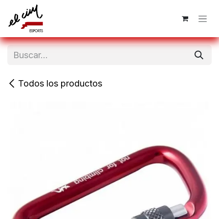
Ir al contenido
Todos los productos