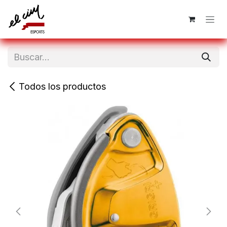
Ir al contenido
Todos los productos