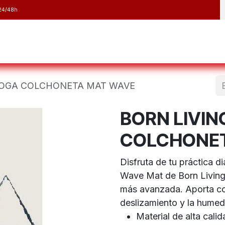
24/48h
y Raquetas
Barranquismo y Espeleología
Running
Elect
YOGA COLCHONETA MAT WAVE
BORN LIVIN
COLCHONET
Disfruta de tu práctica di
Wave Mat de Born Living 
más avanzada. Aporta co
deslizamiento y la humed
Material de alta calid