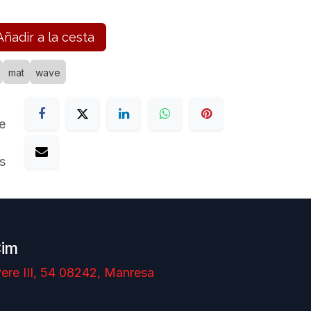
ñadir a la cesta
mat
wave
e
s
Cim
ere III, 54 08242, Manresa