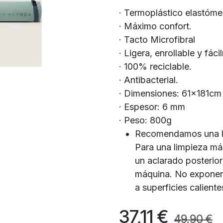
· Termoplástico elastóme
· Máximo confort.
· Tacto Microfibral
· Ligera, enrollable y fác
· 100% reciclable.
· Antibacterial.
· Dimensiones: 61x181cm
· Espesor: 6 mm
· Peso: 800g
Recomendamos una l
Para una limpieza má
un aclarado posterio
máquina. No exponer a
a superficies caliente
37,11
€
49,90
€