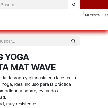
MI CESTA
E
rónica
Natación
Otros deportes
Sportswear
Contac
G YOGA
A MAT WAVE
aria de yoga y gimnasia con la esterilla
Yoga, ideal incluso para la práctica
modidad y agarre, evitando el
ad.
ad, muy resistente: