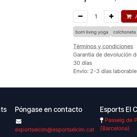
A
born living yoga
colchoneta
Términos y condiciones
Garantía de devolución d
30 días
Envío: 2-3 días laborable
nts
Póngase en contacto
Esports El 
Passeig de P
(Barcelona)
esportselcim@esportselcim.cat