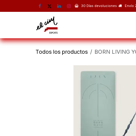
Ir al contenido
30 Días devoluciones
Envío 
Montaña
Escalada
Esquí 
Todos los productos
BORN LIVING 