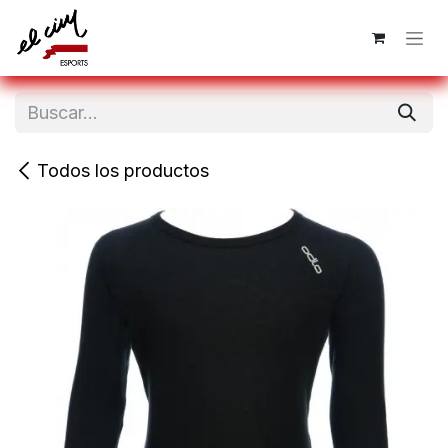
Ir al contenido
Todos los productos