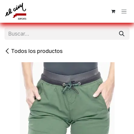
Ir al contenido
Todos los productos