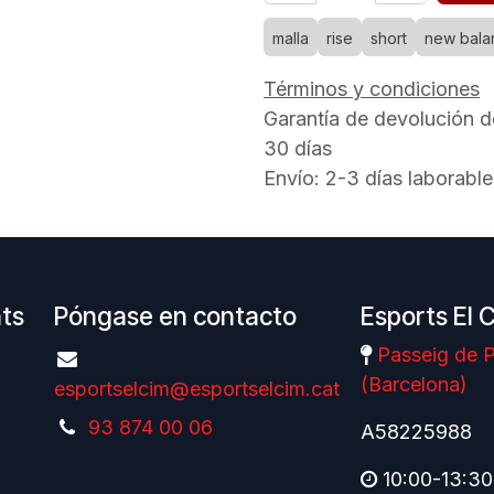
malla
rise
short
new bala
Términos y condiciones
Garantía de devolución d
30 días
Envío: 2-3 días laborable
nts
Póngase en contacto
Esports El 
Passeig de P
(Barcelona)
esportselcim@esportselcim.cat
93 874 00 06
A58225988
10:00-13:30