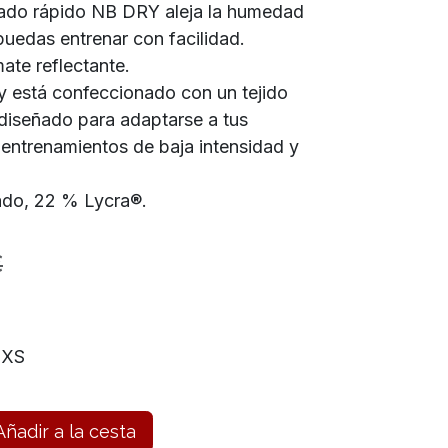
cado rápido NB DRY aleja la humedad
puedas entrenar con facilidad.
ate reflectante.
 está confeccionado con un tejido
 diseñado para adaptarse a tus
entrenamientos de baja intensidad y
lado, 22 % Lycra®.
€
XS
ñadir a la cesta