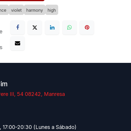
nce
violet
harmony
high
e
s
Cim
ere III, 54 08242, Manresa
, 17:00-20:30 (Lunes a Sábado)