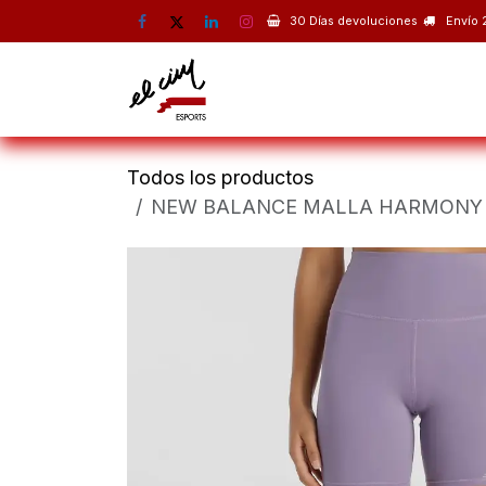
Ir al contenido
30 Días devoluciones
Envío 
Montaña
Escalada
Esquí 
Todos los productos
NEW BALANCE MALLA HARMONY H