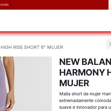
24/48h
y Raquetas
Barranquismo y Espeleología
Running
Elect
IGH RISE SHORT 6" MUJER
NEW BALAN
HARMONY HI
MUJER
Malla short de mujer Ha
extremadamente cómoda y
suave e innovador para 