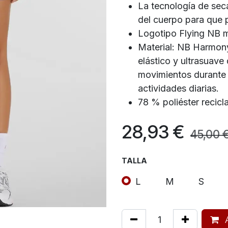
La tecnología de se
del cuerpo para que 
Logotipo Flying NB m
Material: NB Harmony
elástico y ultrasuave
movimientos durante 
actividades diarias.
78 % poliéster recic
28,93
€
45,00
TALLA
L
M
S
A