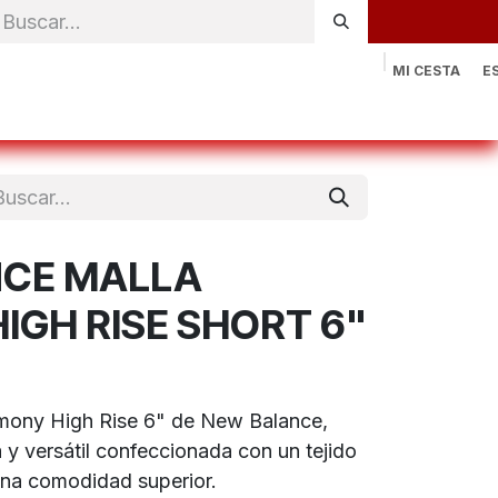
MI CESTA
E
rónica
Natación
Otros deportes
Sportswear
Contac
CE MALLA
GH RISE SHORT 6"
rmony High Rise 6" de New Balance,
 versátil confeccionada con un tejido
una comodidad superior.