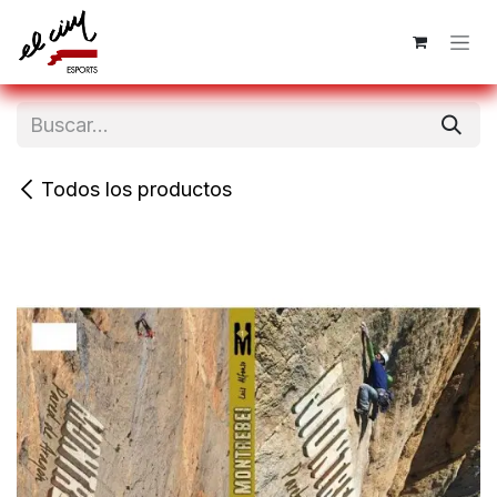
Ir al contenido
Todos los productos