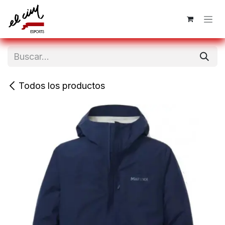
Ir al contenido
Todos los productos