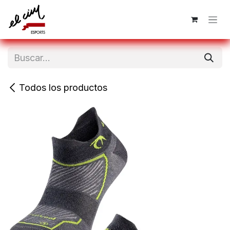
Ir al contenido
Todos los productos