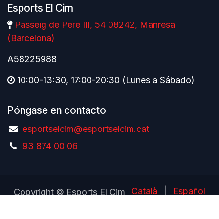
Esports El Cim
Passeig de Pere III, 54 08242, Manresa
(Barcelona)
A58225988
10:00-13:30, 17:00-20:30 (Lunes a Sábado)
Póngase en contacto
esportselcim@esportselcim.cat
93 874 00 06
Català
|
Español
Copyright © Esports El Cim
Con tecnología de
- El mejor
Comercio