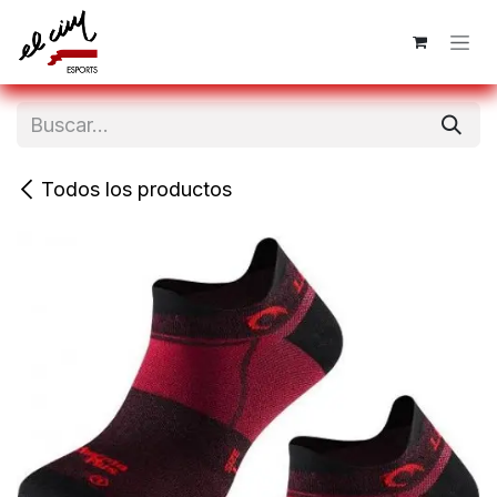
Ir al contenido
Todos los productos