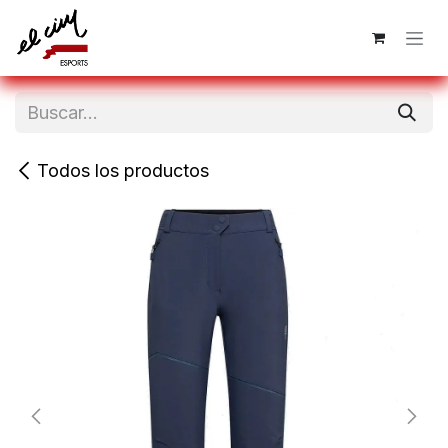
Ir al contenido
Todos los productos