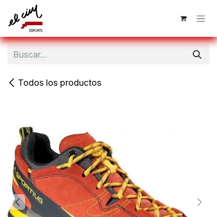
Ir al contenido
Todos los productos