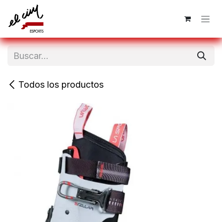
Ir al contenido
Todos los productos