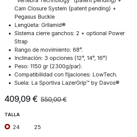
“Vertebra Technology” (patent pending) +
Cam Closure System (patent pending) +
Pegasus Buckle
Lengüeta: Grilamid®
Sistema cierre ganchos: 2 + optional Power
Strap
Rango de movimiento: 68°.
Inclinación: 3 opciones (12°, 14°, 16°)
Peso: 1150 gr (2300g/par).
Compatibilidad con fijaciones: LowTech.
Suela: La Sportiva LazerGrip™ by Davos®
409,09
€
550,00
€
TALLA
24
25