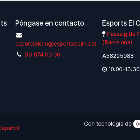
nts
Póngase en contacto
Esports El 
Passeig de P
(Barcelona)
esportselcim@esportselcim.cat
93 874 00 06
A58225988
10:00-13:30
Con tecnología de
Español