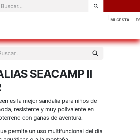
MI CESTA
E
rónica
Natación
Otros deportes
Sportswear
Contac
LIAS SEACAMP II
R
n es la mejor sandalia para niños de
oda, resistente y muy polivalente en
oterreno con ganas de aventura.
ue permite un uso multifuncional del día
es aquáticas o a la montaña.