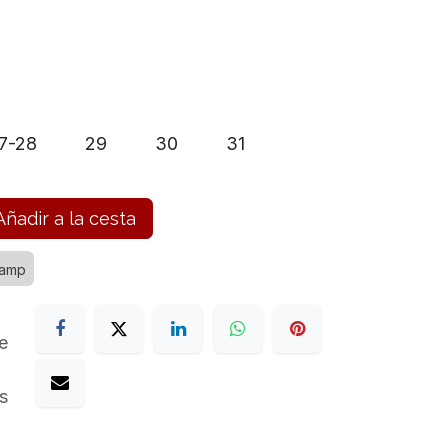
7-28
29
30
31
ñadir a la cesta
camp
e
s