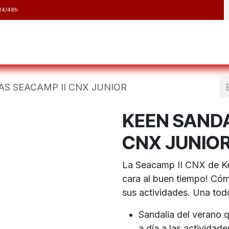
24/48h
y Raquetas
Barranquismo y Espeleología
Running
Elect
AS SEACAMP II CNX JUNIOR
KEEN SANDA
CNX JUNIO
La Seacamp II CNX de Kee
cara al buen tiempo! Cóm
sus actividades. Una tod
Sandalia del verano q
a día a las actividad