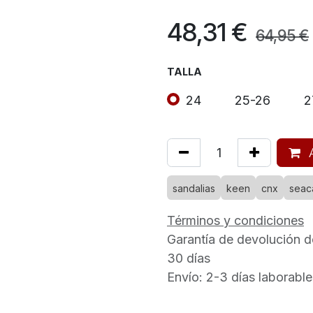
48,31
€
64,95
€
TALLA
24
25-26
2
A
sandalias
keen
cnx
sea
Términos y condiciones
Garantía de devolución d
30 días
Envío: 2-3 días laborable