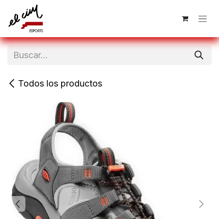
Ir al contenido
Todos los productos