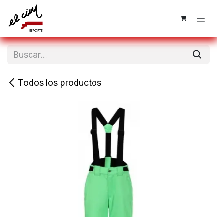
Ir al contenido
Todos los productos