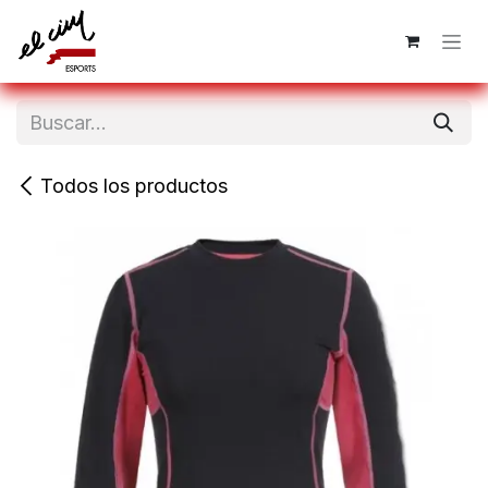
Ir al contenido
Todos los productos