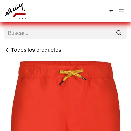
Ir al contenido
Todos los productos