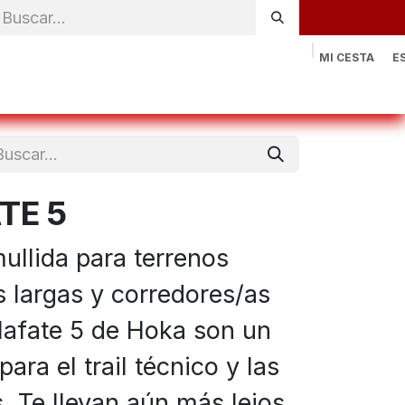
MI CESTA
E
rónica
Natación
Otros deportes
Sportswear
Contac
TE 5
ullida para terrenos
s largas y corredores/as
Mafate 5 de Hoka son un
para el trail técnico y las
s. Te llevan aún más lejos