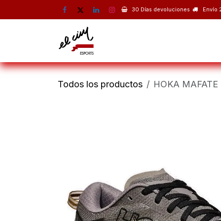
Ir al contenido
30 Días devoluciones
Envío 
Montaña
Escalada
Esquí 
Todos los productos
HOKA MAFATE 