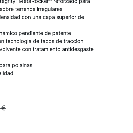
tegrity: MetaRocker™ reforzado para
 sobre terrenos irregulares
densidad con una capa superior de
inámico pendiente de patente
 tecnología de tacos de tracción
olvente con tratamiento antidesgaste
para polainas
alidad
€