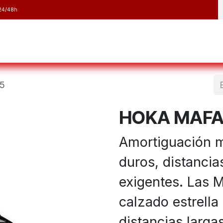
24/48h
y Raquetas
Barranquismo y Espeleología
Running
Elect
5
HOKA MAFA
Amortiguación m
duros, distancia
exigentes. Las 
calzado estrella 
distancias larga