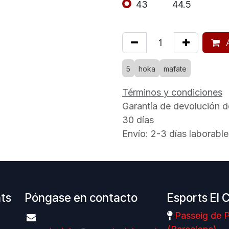
43
44.5
A
5
hoka
mafate
Términos y condiciones
Garantía de devolución d
30 días
Envío: 2-3 días laborable
nts
Póngase en contacto
Esports El 
Passeig de P