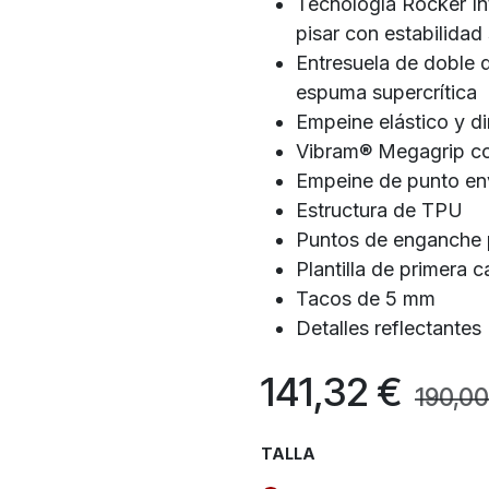
Tecnología Rocker In
pisar con estabilidad
Entresuela de doble 
espuma supercrítica
Empeine elástico y d
Vibram® Megagrip con
Empeine de punto env
Estructura de TPU
Puntos de enganche 
Plantilla de primera c
Tacos de 5 mm
Detalles reflectantes
141,32
€
190,00
TALLA