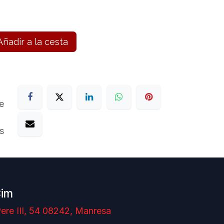
ñadir a la cesta
e
s
Cim
ere III, 54 08242, Manresa