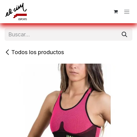
Ir al contenido
Todos los productos