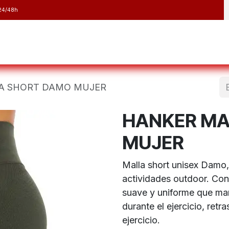
24/48h
y Raquetas
Barranquismo y Espeleología
Running
Elect
A SHORT DAMO MUJER
HANKER MA
MUJER
Malla short unisex Damo, 
actividades outdoor. Con
suave y uniforme que man
durante el ejercicio, retr
ejercicio.