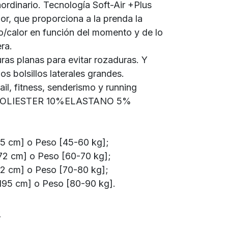
aordinario. Tecnología Soft-Air +Plus
or, que proporciona a la prenda la
ío/calor en función del momento y de lo
era.
ras planas para evitar rozaduras. Y
s bolsillos laterales grandes.
rail, fitness, senderismo y running
 POLIESTER 10%ELASTANO 5%
165 cm] o Peso [45-60 kg];
172 cm] o Peso [60-70 kg];
182 cm] o Peso [70-80 kg];
-195 cm] o Peso [80-90 kg].
€