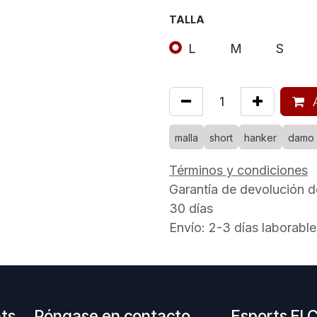
TALLA
L
M
S
A
malla
short
hanker
damo
Términos y condiciones
Garantía de devolución d
30 días
Envío: 2-3 días laborable
nts
Póngase en contacto
Esports El 