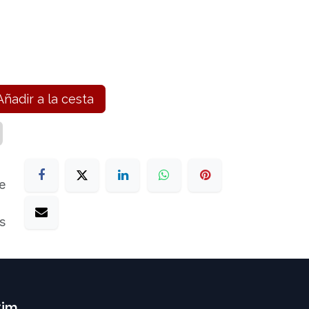
ñadir a la cesta
e
s
Cim