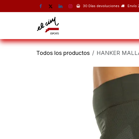
Ir al contenido
30 Días devoluciones
Envío 
Montaña
Escalada
Esquí 
Todos los productos
HANKER MALL