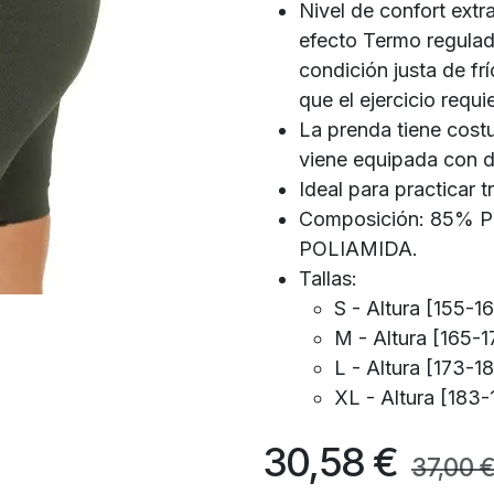
Nivel de confort extr
efecto Termo regulad
condición justa de fr
que el ejercicio requi
La prenda tiene costu
viene equipada con do
Ideal para practicar t
Composición: 85%
POLIAMIDA.
Tallas:
S - Altura [155-
M - Altura [165-
L - Altura [173-
XL - Altura [183
30,58
€
37,00