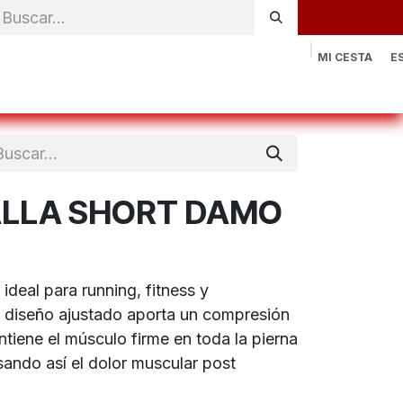
MI CESTA
E
rónica
Natación
Otros deportes
Sportswear
Contac
LLA SHORT DAMO
ideal para running, fitness y
 diseño ajustado aporta un compresión
tiene el músculo firme en toda la pierna
asando así el dolor muscular post