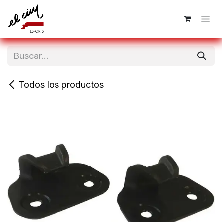
Ir al contenido
Todos los productos