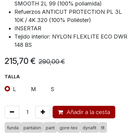
SMOOTH 2L 99 (100% poliamida)
Refuerzos ANTICUT PROTECTION PL 3L
10K / 4K 320 (100% Poliéster)
INSERTAR
Tejido interior: NYLON FLEXLITE ECO DWR
148 BS
215,70
€
290,00
€
TALLA
L
M
S
Añadir a la cesta
funda
pantalon
pant
gore-tex
dynafit
tlt