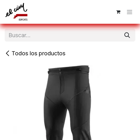
Ir al contenido
Todos los productos