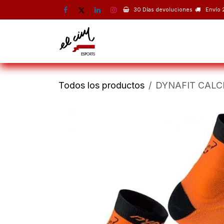
Ir al contenido
30 Días devoluciones
Envío 
Montaña
Escalada
Esquí 
Todos los productos
DYNAFIT CALC