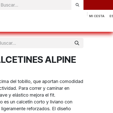
MI CESTA
E
rónica
Natación
Otros deportes
Sportswear
Contac
LCETINES ALPINE
ncima del tobillo, que aportan comodidad
ctividad. Para correr y caminar en
ve y elástico mejora el fit.
no es un calcetín corto y liviano con
a ligeramente reforzados. El diseño