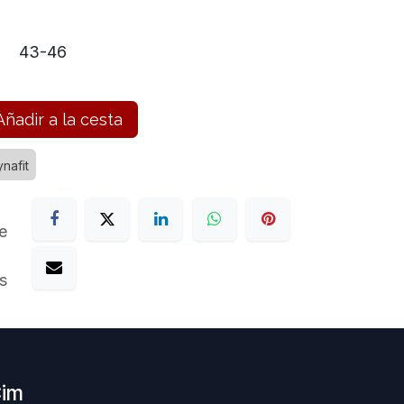
43-46
ñadir a la cesta
nafit
e
s
Cim