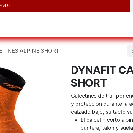
24/48h
y Raquetas
Barranquismo y Espeleología
Running
Elect
ETINES ALPINE SHORT
DYNAFIT CA
SHORT
Calcetines de trail por e
y protección durante la a
calzado bajo, su tacto sua
El calcetín corto alpi
puntera, talón y suel