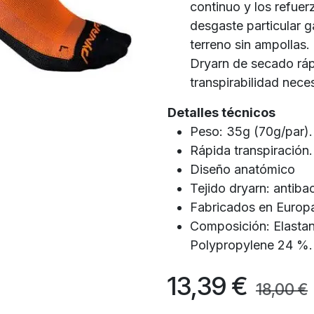
continuo y los refue
desgaste particular g
terreno sin ampollas.
Dryarn de secado ráp
transpirabilidad nece
Detalles técnicos
Peso: 35g (70g/par).
Rápida transpiración.
Diseño anatómico
Tejido dryarn: antiba
Fabricados en Europ
Composición: Elasta
Polypropylene 24 %.
13,39
€
18,00
€