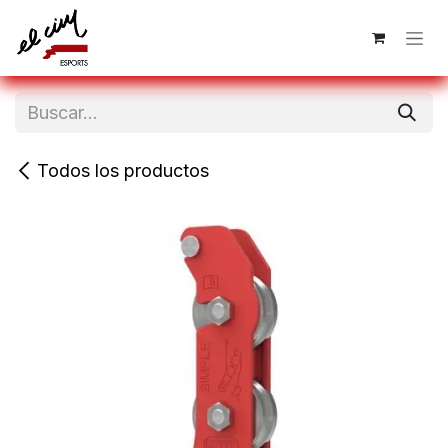
Ir al contenido
Todos los productos