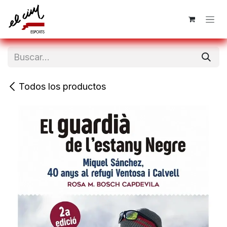
Ir al contenido
Todos los productos