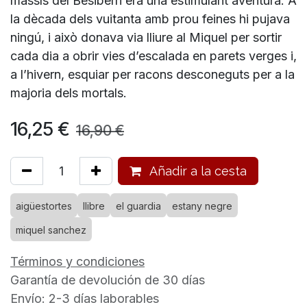
massís del Besiberri era una estimulant aventura. A
la dècada dels vuitanta amb prou feines hi pujava
ningú, i això donava via lliure al Miquel per sortir
cada dia a obrir vies d’escalada en parets verges i,
a l’hivern, esquiar per racons desconeguts per a la
majoria dels mortals.
16,25
€
16,90
€
Añadir a la cesta
aigüestortes
llibre
el guardia
estany negre
miquel sanchez
Términos y condiciones
Garantía de devolución de 30 días
Envío: 2-3 días laborables