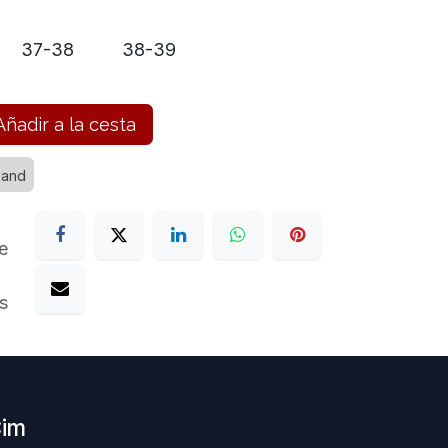
37-38
38-39
ñadir a la cesta
band
e
s
Cim