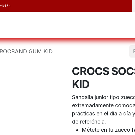
24/48h
y Raquetas
Barranquismo y Espeleología
Running
Elect
CROCBAND GUM KID
CROCS SOC
KID
Sandalia junior tipo zue
extremadamente cómoda, l
prácticas en el día a día 
de referéncia.
Métete en tu zueco fa