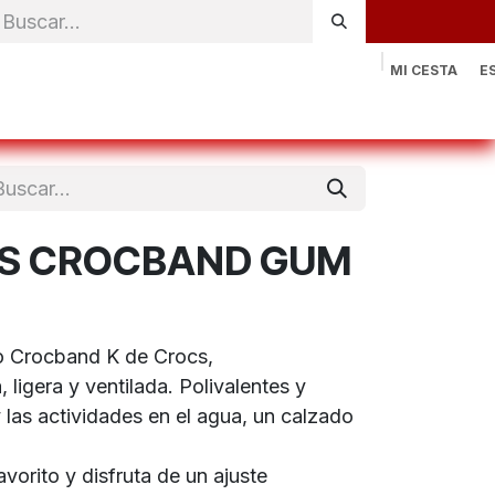
MI CESTA
E
rónica
Natación
Otros deportes
Sportswear
Contac
S CROCBAND GUM
co Crocband K de Crocs,
igera y ventilada. Polivalentes y
y las actividades en el agua, un calzado
vorito y disfruta de un ajuste