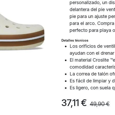
personalizado, un dis
delantera del pie vent
pie para un ajuste p
para el arco. Compra
perfecto para playa o
Detalles técnicos
Los orificios de vent
ayudan con el drenar
El material Croslite 
comodidad caracterís
La correa de talón of
Es fácil de limpiar y
Es ligero, con suela 
37,11
€
49,90
€