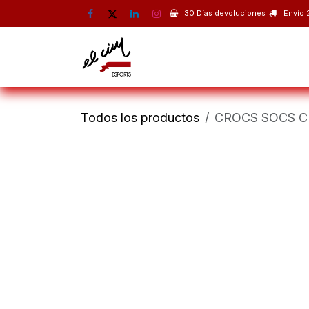
Ir al contenido
30 Días devoluciones
Envío 
Montaña
Escalada
Esquí 
Todos los productos
CROCS SOCS 