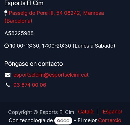
Esports El Cim
Passeig de Pere III, 54 08242, Manresa
(Barcelona)
A58225988
10:00-13:30, 17:00-20:30 (Lunes a Sábado)
Póngase en contacto
esportselcim@esportselcim.cat
93 874 00 06
Català
|
Español
Copyright © Esports El Cim
Con tecnología de
- El mejor
Comercio
electrónico de código abierto