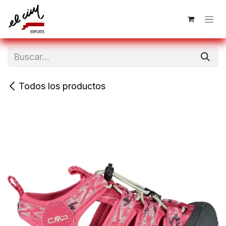
Ir al contenido
Todos los productos