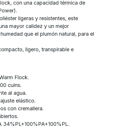
Flock, con una capacidad térmica de
 Power).
iéster ligeras y resistentes, este
una mayor calidez y un mejor
 humedad que el plumón natural, para el
ompacto, ligero, transpirable e
 Warm Flock.
00 cuins.
nte al agua.
juste elástico.
nos con cremallera.
abiertos.
PA 34%PL+100%PA+100%PL.