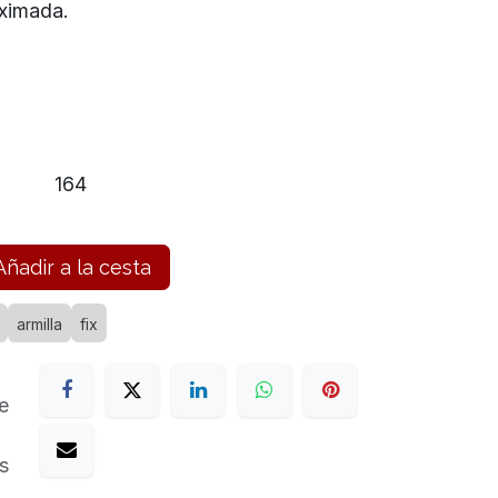
oximada.
2
164
ñadir a la cesta
armilla
fix
e
s