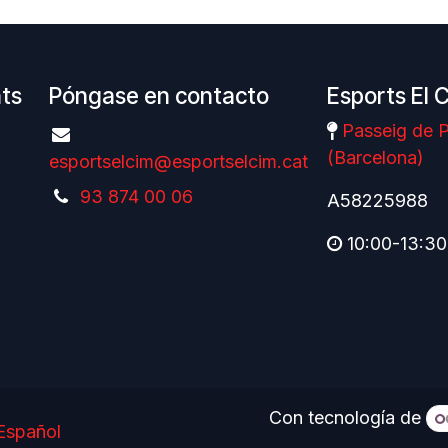
nts
Póngase en contacto
Esports El 
Passeig de P
(Barcelona)
esportselcim@esportselcim.cat
93 874 00 06
A58225988
10:00-13:30
Con tecnología de
Español