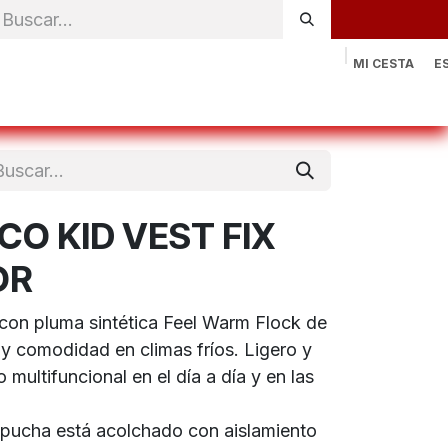
MI CESTA
E
rónica
Natación
Otros deportes
Sportswear
Contac
O KID VEST FIX
OR
o con pluma sintética Feel Warm Flock de
y comodidad en climas fríos. Ligero y
multifuncional en el día a día y en las
pucha está acolchado con aislamiento