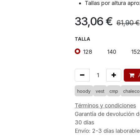
Tallas por altura apr
33,06
€
61,90
€
TALLA
128
140
15
A
hoody
vest
cmp
chaleco
Términos y condiciones
Garantía de devolución d
30 días
Envío: 2-3 días laborable