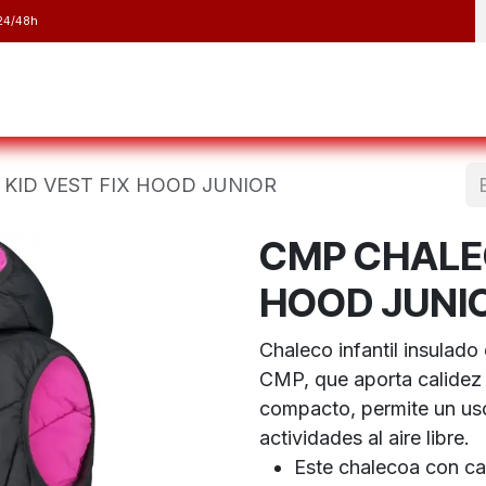
24/48h
y Raquetas
Barranquismo y Espeleología
Running
Elect
KID VEST FIX HOOD JUNIOR
CMP CHALEC
HOOD JUNI
Chaleco infantil insulad
CMP, que aporta calidez 
compacto, permite un uso 
actividades al aire libre.
Este chalecoa con ca