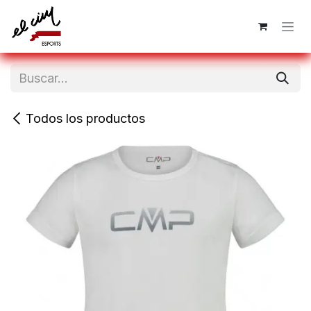
Ir al contenido
Todos los productos