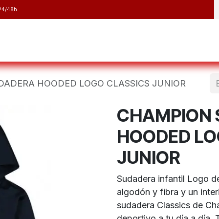
24/48h
y Raquetas
Barranquismo y Espeleología
Running
Elect
DADERA HOODED LOGO CLASSICS JUNIOR
CHAMPION 
HOODED LO
JUNIOR
Sudadera infantil Logo 
algodón y fibra y un inter
sudadera Classics de Ch
deportivo a tu día a día. 