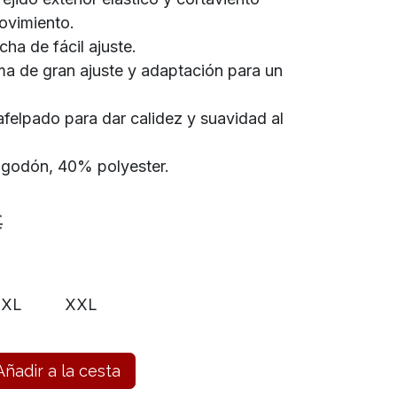
ovimiento.
ha de fácil ajuste.
a de gran ajuste y adaptación para un
 afelpado para dar calidez y suavidad al
godón, 40% polyester.
€
XL
XXL
ñadir a la cesta