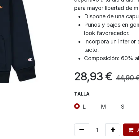
para mayor libertad de m
Dispone de una capuc
Puños y bajos en gom
look favorecedor.
Incorpora un interior
tacto.
Composición: 60% al
28,93
€
44,90
TALLA
L
M
S
A