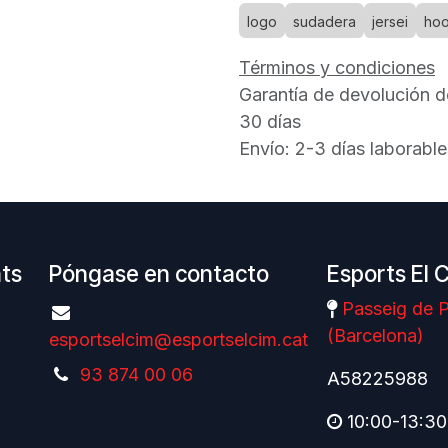
logo
sudadera
jersei
ho
Términos y condiciones
Garantía de devolución d
30 días
Envío: 2-3 días laborable
nts
Póngase en contacto
Esports El 
Passeig de P
(Barcelona)
esportselcim@esportselcim.cat
93 874 00 06
A58225988
10:00-13:30