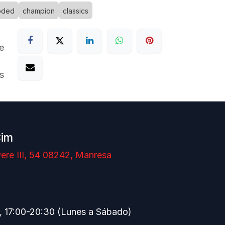
oded
champion
classics
e
s
Cim
ere III, 54 08242, Manresa
, 17:00-20:30 (Lunes a Sábado)