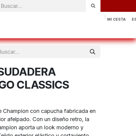
MI CESTA
E
rónica
Natación
Otros deportes
Sportswear
Contac
SUDADERA
GO CLASSICS
de Champion con capucha fabricada en
ior afelpado. Con un diseño retro, la
ampion aporta un look moderno y
Tejido exterior elástico y cortaviento