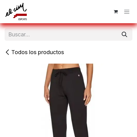
Ir al contenido
Todos los productos