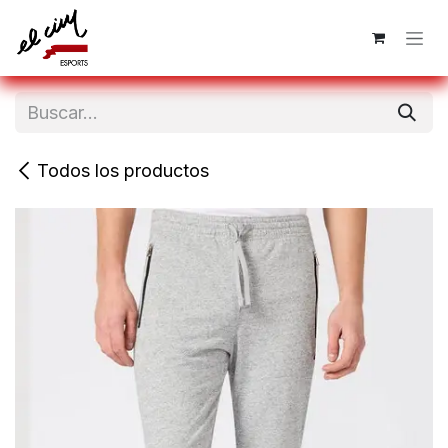
Ir al contenido
Todos los productos