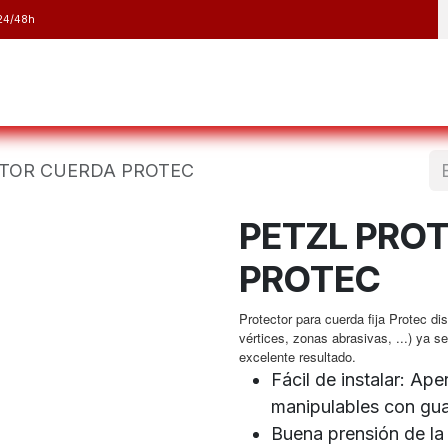
24/48h
y Raquetas
Barranquismo y Espeleología
Running
Elect
TOR CUERDA PROTEC
PETZL PRO
PROTEC
Protector para cuerda fija Protec dis
vértices, zonas abrasivas, ...) ya se
excelente resultado.
Fácil de instalar: Ape
manipulables con gua
Buena prensión de la