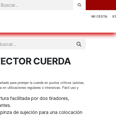
MI CESTA
E
rónica
Natación
Otros deportes
Sportswear
Contac
TECTOR CUERDA
eñado para protejer la cuerda en puntos críticos (aristas,
a en utilizaciones regulares o intensivas. Fácil uso y
rtura facilitada por dos tiradores,
ntes.
 pinza de sujeción para una colocación