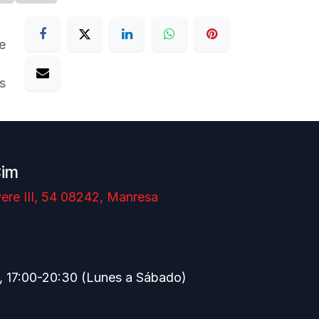
e
s
Cim
ere III, 54 08242, Manresa
, 17:00-20:30 (Lunes a Sábado)