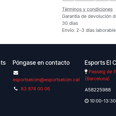
Términos y condiciones
Garantía de devolución d
30 días
Envío: 2-3 días laborable
nts
Póngase en contacto
Esports El 
Passeig de P
(Barcelona)
esportselcim@esportselcim.cat
93 874 00 06
A58225988
10:00-13:30