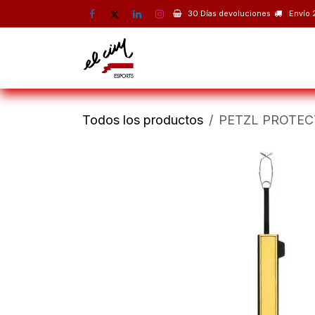
Ir al contenido
30 Días devoluciones
Envío 
Montaña
Escalada
Esquí 
Todos los productos
PETZL PROTEC