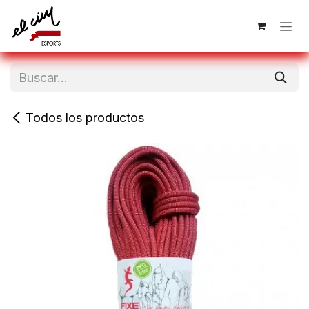
Ir al contenido
Todos los productos